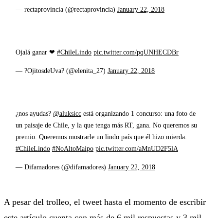
— rectaprovincia (@rectaprovincia)
January 22, 2018
Ojalá ganar ❤
#ChileLindo
pic.twitter.com/pqUNHECDBr
— ?OjitosdeUva? (@elenita_27)
January 22, 2018
¿nos ayudas?
@aluksicc
está organizando 1 concurso: una foto de
un paisaje de Chile, y la que tenga más RT, gana. No queremos su
premio. Queremos mostrarle un lindo país que él hizo mierda.
#ChileLindo
#NoAltoMaipo
pic.twitter.com/aMnUD2F5lA
— Difamadores (@difamadores)
January 22, 2018
A pesar del trolleo, el tweet hasta el momento de escribir
este artículo cuenta con más de 6 mil respuestas y 3 mil