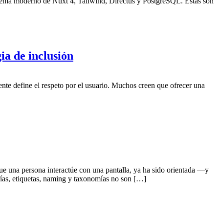
stema moderno de Nuxt 4, Tailwind, Directus y PostgreSQL. Estas son
ia de inclusión
mente define el respeto por el usuario. Muchos creen que ofrecer una
ue una persona interactúe con una pantalla, ya ha sido orientada —y
ías, etiquetas, naming y taxonomías no son […]