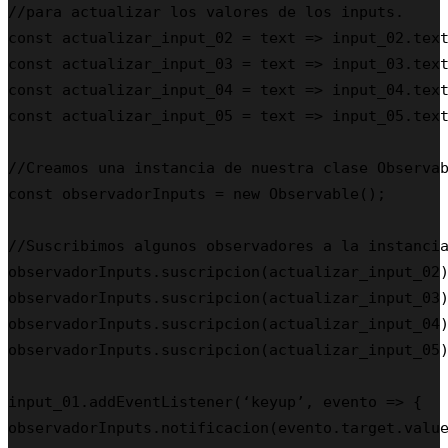
//para actualizar los valores de los inputs.

const actualizar_input_02 = text => input_02.text
const actualizar_input_03 = text => input_03.text
const actualizar_input_04 = text => input_04.text
const actualizar_input_05 = text => input_05.text
//Creamos una instancia de nuestra clase Observab
const observadorInputs = new Observable();

//Suscribimos algunos observadores a la instancia
observadorInputs.suscripcion(actualizar_input_02)
observadorInputs.suscripcion(actualizar_input_03)
observadorInputs.suscripcion(actualizar_input_04)
observadorInputs.suscripcion(actualizar_input_05)
input_01.addEventListener(‘keyup’, evento => {

observadorInputs.notificacion(evento.target.value