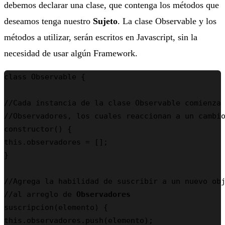
debemos declarar una clase, que contenga los métodos que
deseamos tenga nuestro
Sujeto
. La clase Observable y los
métodos a utilizar, serán escritos en Javascript, sin la
necesidad de usar algún Framework.
class Observable {

//Cada instancia de la clase Observable comienza 
//Observadores, los cuales reaccionan a un cambio
constructor() {

this.observadores = [];

}

//Agrega la habilidad de suscribir a un nuevo obj
//al arreglo de 
Observadores
suscripcion(elemento) {

this.observadores.push(elemento);
