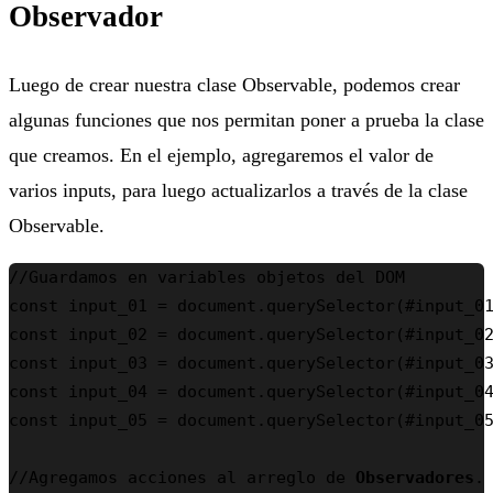
Observador
Luego de crear nuestra clase Observable, podemos crear
algunas funciones que nos permitan poner a prueba la clase
que creamos. En el ejemplo, agregaremos el valor de
varios inputs, para luego actualizarlos a través de la clase
Observable.
//Guardamos en variables objetos del DOM

const input_01 = document.querySelector(#input_01
const input_02 = document.querySelector(#input_02
const input_03 = document.querySelector(#input_03
const input_04 = document.querySelector(#input_04
const input_05 = document.querySelector(#input_05
//Agregamos acciones al arreglo de 
Observadores
.