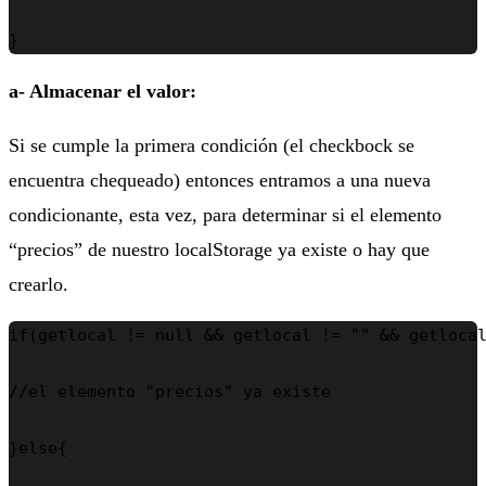
}
a- Almacenar el valor:
Si se cumple la primera condición (el checkbock se
encuentra chequeado) entonces entramos a una nueva
condicionante, esta vez, para determinar si el elemento
“precios” de nuestro localStorage ya existe o hay que
crearlo.
if(getlocal != null && getlocal != "" && getlocal
//el elemento "precios" ya existe

}else{
