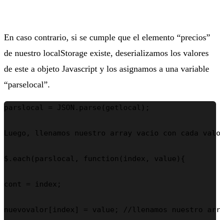
En caso contrario, si se cumple que el elemento “precios”
de nuestro localStorage existe, deserializamos los valores
de este a objeto Javascript y los asignamos a una variable
“parselocal”.
parslocal = JSON.parse(getlocal);

Luego, llenamos nuestro array vacio con cada valo
$.each(parslocal, function(index, value){

cont = index;

nuevovalor[index] = value; //llenamos nuestro arr