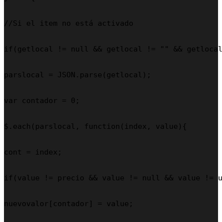
//Si el item no está activado

if(getlocal != null && getlocal != "" && getlocal
parslocal = JSON.parse(getlocal);

var contador = 0;

$.each(parslocal, function(index, value){

cont = index;

if(value != precio && value != null && value != u
nuevovalor[contador] = value;
