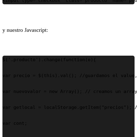
<input type="checkbox" class="producto" name="pr
y nuestro Javascript:
$('.producto').change(function(e){

var precio = $(this).val(); //guardamos el value,
var nuevovalor = new Array(); // creamos un array
var getlocal = localStorage.getItem("precios"); /
var cont;
