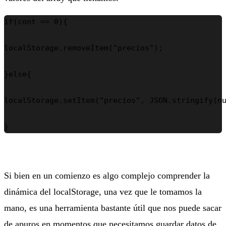
if(cont == 0){

localStorage.removeItem("precios");

}else{

localStorage.setItem("precios", JSON.stringify(nu
}
Si bien en un comienzo es algo complejo comprender la
dinámica del localStorage, una vez que le tomamos la
mano, es una herramienta bastante útil que nos puede sacar
de apuros en momentos que necesitamos guardar datos de