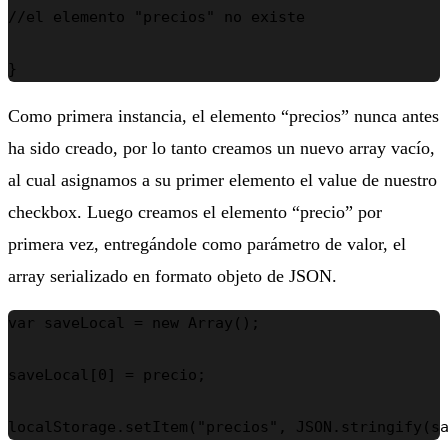
//el elemento "precios" no existe

}
Como primera instancia, el elemento “precios” nunca antes
ha sido creado, por lo tanto creamos un nuevo array vacío,
al cual asignamos a su primer elemento el value de nuestro
checkbox. Luego creamos el elemento “precio” por
primera vez, entregándole como parámetro de valor, el
array serializado en formato objeto de JSON.
var saveLocal = new Array();

saveLocal[0] = precio;

localStorage.setItem("precios", JSON.stringify(s