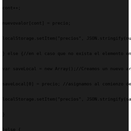
cont++;

nuevovalor[cont] = precio;

localStorage.setItem("precios", JSON.stringify(nu
} else {//en el caso que no exista el elemento en
var saveLocal = new Array();//Creamos un nuevo ar
saveLocal[0] = precio; //asignamos al comienzo de
localStorage.setItem("precios", JSON.stringify(sa
}

}else {
