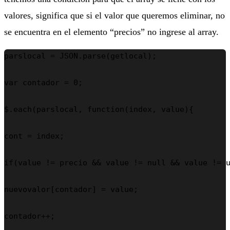
valores, significa que si el valor que queremos eliminar, no
se encuentra en el elemento “precios” no ingrese al array.
parslocal = JSON.parse(getlocal);

var contador = 0;

$.each(parslocal, function(index, value){

cont = index;

if(value != precio && value != null && value != u
nuevovalor[contador] = value;

contador++;
