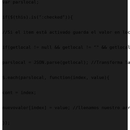
var parslocal;

if($(this).is(":checked")){

//Si el item está activado guarda el valor en loc
if(getlocal != null && getlocal != "" && getlocal
parslocal = JSON.parse(getlocal); //Transforma la
$.each(parslocal, function(index, value){

cont = index;

nuevovalor[index] = value; //llenamos nuestro arr
});
