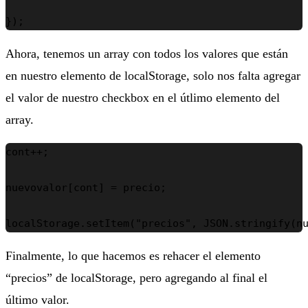
});
Ahora, tenemos un array con todos los valores que están
en nuestro elemento de localStorage, solo nos falta agregar
el valor de nuestro checkbox en el útlimo elemento del
array.
cont++;

nuevovalor[cont] = precio;

localStorage.setItem("precios", JSON.stringify(n
Finalmente, lo que hacemos es rehacer el elemento
“precios” de localStorage, pero agregando al final el
último valor.