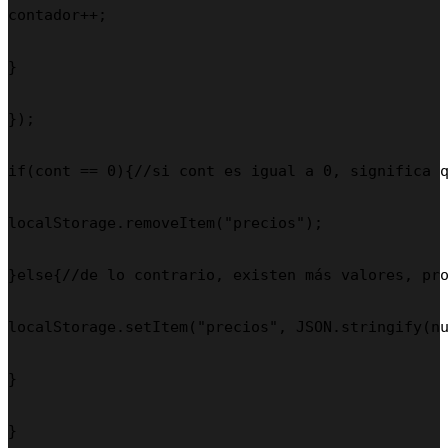
contador++;

}

});

if(cont == 0){//si cont es igual a 0, significa q
localStorage.removeItem("precios");

}else{//de lo contrario, existen más valores, pro
localStorage.setItem("precios", JSON.stringify(nu
}

}
