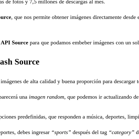
s de fotos y 7,5 millones de descargas al mes.
ource
, que nos permite obtener imágenes directamente desde e
 API Source
para que podamos embeber imágenes con un solo
lash Source
ágenes de alta calidad y buena proporción para descargar to
parecerá una
imagen random
, que podemos ir actualizando de 
iones predefinidas, que responden a música, deportes, limpie
eportes, debes ingresar
“sports”
después del tag
“category”
d